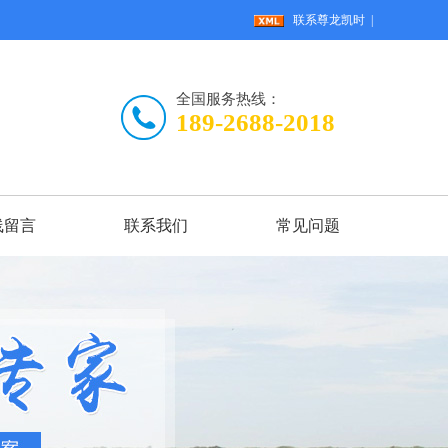
联系尊龙凯时
|
全国服务热线：
189-2688-2018
线留言
联系我们
常见问题