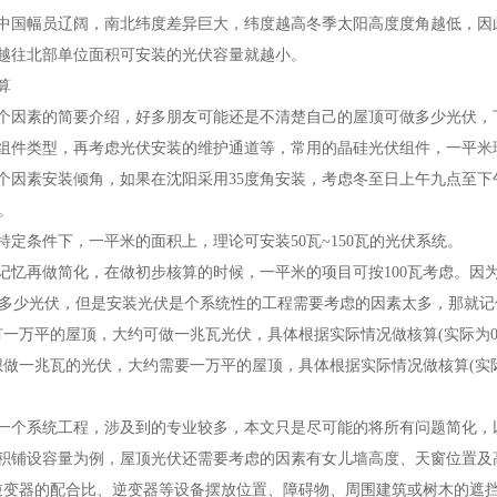
国幅员辽阔，南北纬度差异巨大，纬度越高冬季太阳高度度角越低，因此北方不
越往北部单位面积可安装的光伏容量就越小。
算
个因素的简要介绍，好多朋友可能还是不清楚自己的屋顶可做多少光伏，
组件类型，再考虑光伏安装的维护通道等，常用的晶硅光伏组件，一
因素安装倾角，如果在沈阳采用35度角安装，考虑冬至日上午九点至下午三点不被遮挡，
。
特定条件下，一平米的面积上，理论可安装50瓦~150瓦的光伏系统。
记忆再做简化，在做初步核算的时候，一平米的项目可按100瓦考虑。因
多少光伏，但是安装光伏是个系统性的工程需要考虑的因素太多，那就记住
如果您有一万平的屋顶，大约可做一兆瓦光伏，具体根据实际情况做核算(实际为0.5
做一兆瓦的光伏，大约需要一万平的屋顶，具体根据实际情况做核算(实际需要7千
一个系统工程，涉及到的专业较多，本文只是尽可能的将所有问题简化，
积铺设容量为例，屋顶光伏还需要考虑的因素有女儿墙高度、天窗
逆变器的配合比、逆变器等设备摆放位置、障碍物、周围建筑或树木的遮