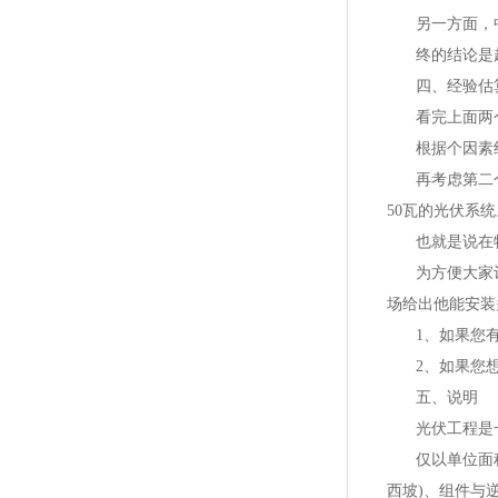
另一方面，中
终的结论是
四、经验估
看完上面两
根据个因素
再考虑第二个
50瓦的光伏系统
也就是说在
为方便大家
场给出他能安装
1、
2、如果您想
五、说明
光伏工程是
仅以单位面
西坡)、组件与