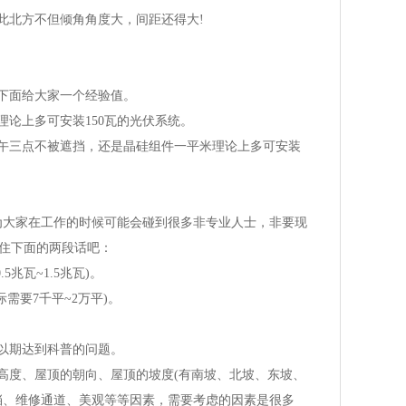
但倾角角度大，间距还得大!
下面给大家一个经验值。
平米理论上多可安装150瓦的光伏系统。
还是晶硅组件一平米理论上多可安装
为大家在工作的时候可能会碰到很多非专业人士，非要现
下面的两段话吧：
兆瓦~1.5兆瓦)。
平~2万平)。
以期达到科普的问题。
位置及高度、屋顶的朝向、屋顶的坡度(有南坡、北坡、东坡、
挡、维修通道、美观等等因素，需要考虑的因素是很多